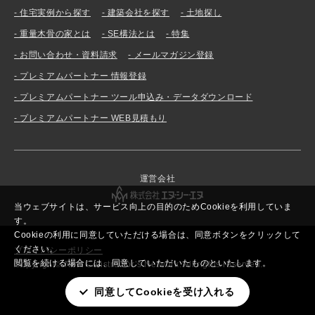
住宅実例から探す
建築会社を探す
土地探し
重量木骨の家とは
SE構法とは
特集
お問い合わせ・資料請求
メールマガジン登録
プレミアムパートナー 情報登録
プレミアムパートナー ツール申込み・データダウンロード
プレミアムパートナー WEB見積もり
運営会社
当ウェブサイトは、サービス向上の目的のためCookieを利用していま
す。
Cookieの利用に同意していただける場合は、同意ボタンをクリックして
ください。
プライバシーポリシー
閲覧を続ける場合には、同意していただいたものといたします。
Copyright© New Constructor’s Network. All rights reserved.
同意してCookieを受け入れる