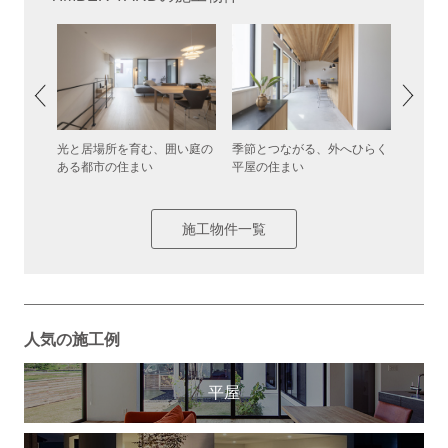
美しく調
光と居場所を育む、囲い庭の
季節とつながる、外へひらく
ライフ
ある都市の住まい
平屋の住まい
トレス
施工物件一覧
人気の施工例
平屋