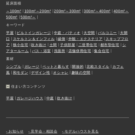
延床面積
～100m²
100m²～200m²
200m²～300m²
300m²～400m²
400m²～
500m²
500m²～
キーワード
平屋
ビルトインガレージ
中庭・パティオ
大空間
バルコニー
大開
口
スケルトン＆インフィル
縁側
外観・エクステリア
スキップフロ
ア
狭小住宅
吹き抜け
土間
子供部屋
二世帯住宅
都市型住宅
シ
アタールーム
バス・浴室
洗面所
店舗併用住宅
集合住宅
素材
シンプル
ガレージ
ペットと暮らす
開放的
北欧スタイル
カフェ
風
和モダン
デザイン性
オシャレ
趣味の空間
住まい方コンテンツ
平屋
ガレージハウス
中庭
吹き抜け
お知らせ
見学会・相談会
モデルハウスを見る