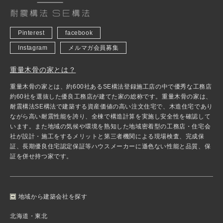
Pinterest
facebook
Instagram
メルマガ会員募集
重量木骨の家とは？
重量木骨の家とは、約600社あるSE構法登録施工店の中で優秀な工務店
約60社を選抜した優良工務店が建てた家の総称です。重量木骨の家は、
耐震構法SE構法で建築する資産価値の高い注文住宅で、木造住宅であり
ながら高い耐震性能を誇り、全棟で構造計算を実施し安全性を確認して
います。また地域の気候や環境を熟知した地域密着型の工務店・住宅会
社が設計・施工をするメリットと第三者機関による現場検査、完成保
証、長期優良住宅認定保証等ハウスメーカーに遜色ない性能と品質、保
証を併せ持つ家です。
地域から建築会社を探す
北海道・東北