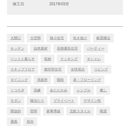
竣工日
2017年03月
大開口
大空間
狭小住宅
吹き抜け
耐震構法
キッチン
自然素材
長期優良住宅
パーティー
ペットと暮らす
収納
クッキング
オシャレ
スキップフロア
都市型住宅
女性視点
リビング
ダイニング
洗面所
階段
床・フローリング
くつろぎ
洗練
あたたかみ
シンプル
癒し
モダン
陽当たり
プライベート
デザイン性
開放的
照明
家事導線
北欧スタイル
眺望
通風
採光