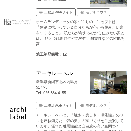
工務店Webサイト
モデルハウス
ホームランディックの家づくりのコンセプトは、
『建築に携わっている自分たちが心から住みたい家
をつくること』 私たちが考える心から住みたい家と
は、 ひとつは断熱性や気密性、耐震性などの性能を
高…
施工例登録数：12
アーキレーベル
新潟県新潟市北区内島見
5177-5
Tel. 025-384-4155
工務店Webサイト
モデルハウス
アーキレーベルは、「強さ・美しさ・機能性」の３
つを兼ね備えた『強の美』の家づくりをご提案して
います。優れた耐震性能と自由度の高い空間づく