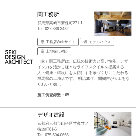
関工務所
群馬県高崎市新保町271-1
Tel. 027-386-3432
工務店Webサイト
モデルハウス
土地探し対応
（株）関工務所は、伝統の技術力と高い性能、デザ
イン力を活かし様々なライフスタイルを提案する、
人・健康・環境にを大切にする家づくりにこだわる
群馬県の工務店です。 明治30年、関鶴吉が大工をな
りわいと始…
施工例登録数：65
デザオ建設
京都府京都市山科区竹鼻竹ノ
街道町81-6
Tel. 075-594-0666