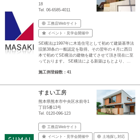
18
Tel. 06-6585-4011
工務店Webサイト
イベント・見学会開催中
SE構法は1997年に木造住宅として初めて建築基準法
旧第38条の一般認定を取得。その翌年の４月に西日
本で初めてSE構法の建物を建てさせて頂き現在に至
っております。 SE構法による新築はもとより、…
施工例登録数：41
すまい工房
熊本県熊本市中央区水前寺1
丁目5番13号
Tel. 0120-096-123
工務店Webサイト
イベント・見学会開催中
土地探し対応