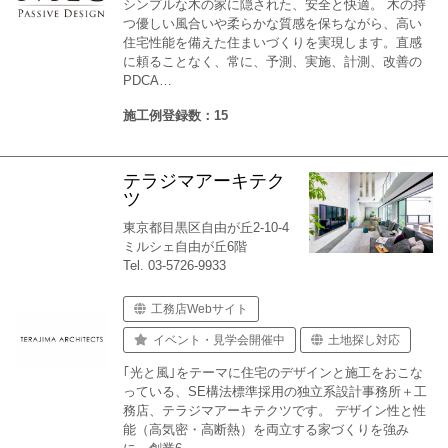
シンプルな木の家に隠された、安全と快適。 木の持
つ優しい風合いや柔らかな質感を保ちながら、高い
住宅性能を備えた住まいづくりを実現します。直感
に頼ることなく、常に、予測、実施、計測、改善の
PDCA…
施工例登録数：15
テラジマアーキテク
ツ
東京都目黒区自由が丘2-10-4
ミルシェ自由が丘6階
Tel. 03-5726-9933
工務店Webサイト
イベント・見学会開催中
土地探し対応
｢光と風｣をテーマに住宅のデザインと施工をおこな
っている、SE構法標準採用の独立系設計事務所＋工
務店、テラジマアーキテクツです。 デザイン性と性
能（高気密・高断熱）を両立する家づくりを強み