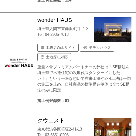
施工例登録数：124
wonder HAUS
埼玉県入間市東藤沢4丁目1-3
Tel. 04-2935-7018
工務店Webサイト
モデルハウス
土地探し対応
重量木骨プレミアムパートナーの弊社は「SE構法を
埼玉県で木造住宅の次世代スタンダードにした
い！」という一途な想いで在来工法や2×4工法は一切
の施工を止め、自社商品の標準構造躯体は全てSE構
法のみに限定…
施工例登録数：81
クウェスト
東京都渋谷区笹塚2-41-13
Tel. 03-5351-0206