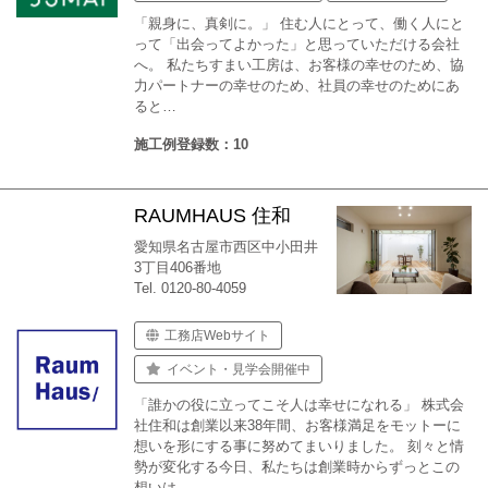
「親身に、真剣に。」 住む人にとって、働く人にと
って「出会ってよかった」と思っていただける会社
へ。 私たちすまい工房は、お客様の幸せのため、協
力パートナーの幸せのため、社員の幸せのためにあ
ると…
施工例登録数：10
RAUMHAUS 住和
愛知県名古屋市西区中小田井
3丁目406番地
Tel. 0120-80-4059
工務店Webサイト
イベント・見学会開催中
「誰かの役に立ってこそ人は幸せになれる」 株式会
社住和は創業以来38年間、お客様満足をモットーに
想いを形にする事に努めてまいりました。 刻々と情
勢が変化する今日、私たちは創業時からずっとこの
想いは…