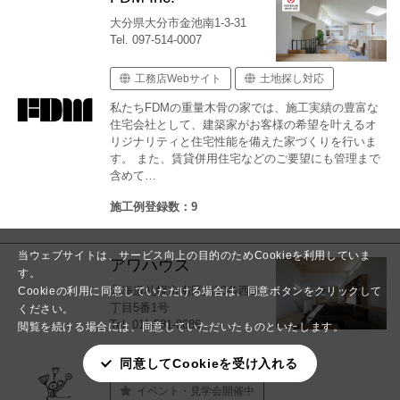
大分県大分市金池南1-3-31
Tel. 097-514-0007
工務店Webサイト
土地探し対応
私たちFDMの重量木骨の家では、施工実績の豊富な
住宅会社として、建築家がお客様の希望を叶えるオ
リジナリティと住宅性能を備えた家づくりを行いま
す。 また、賃貸併用住宅などのご要望にも管理まで
含めて…
施工例登録数：9
当ウェブサイトは、サービス向上の目的のためCookieを利用していま
アワハウス
す。
北海道札幌市南区南30条西8
Cookieの利用に同意していただける場合は、同意ボタンをクリックして
丁目5番1号
ください。
Tel. 011-581-8686
閲覧を続ける場合には、同意していただいたものといたします。
同意してCookieを受け入れる
工務店Webサイト
イベント・見学会開催中