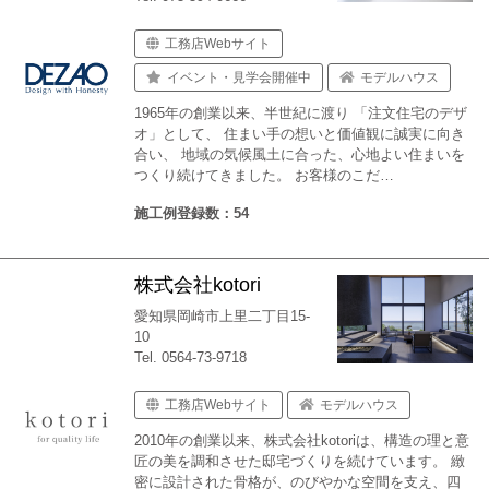
工務店Webサイト
イベント・見学会開催中
モデルハウス
1965年の創業以来、半世紀に渡り 「注文住宅のデザ
オ」として、 住まい手の想いと価値観に誠実に向き
合い、 地域の気候風土に合った、心地よい住まいを
つくり続けてきました。 お客様のこだ…
施工例登録数：54
株式会社kotori
愛知県岡崎市上里二丁目15-
10
Tel. 0564-73-9718
工務店Webサイト
モデルハウス
2010年の創業以来、株式会社kotoriは、構造の理と意
匠の美を調和させた邸宅づくりを続けています。 緻
密に設計された骨格が、のびやかな空間を支え、四