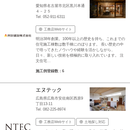
愛知県名古屋市北区黒川本通
４－２５
Tel. 052-911-6311
工務店Webサイト
明治38年創業。100年以上の歴史を持ち、これまでの
住宅施工棟数は数千棟にのぼります。 長い歴史の中
で培ってきたノウハウや経験を活かしながら、
日々、新しい技術を積極的に取り入れています。 注
文住宅…
施工例登録数：6
エヌテック
広島県広島市安佐南区西原9
丁目13-11
Tel. 082-225-8974
工務店Webサイト
土地探し対応