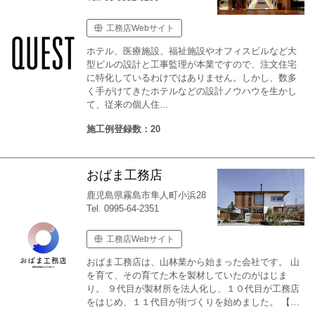
工務店Webサイト
ホテル、医療施設、福祉施設やオフィスビルなど大
型ビルの設計と工事監理が本業ですので、注文住宅
に特化しているわけではありません。しかし、数多
く手がけてきたホテルなどの設計ノウハウを生かし
て、従来の個人住…
施工例登録数：20
おばま工務店
鹿児島県霧島市隼人町小浜28
Tel. 0995-64-2351
工務店Webサイト
おばま工務店は、山林業から始まった会社です。 山
を育て、その育てた木を製材していたのがはじま
り。 ９代目が製材所を法人化し、１０代目が工務店
をはじめ、１１代目が街づくりを始めました。 【…