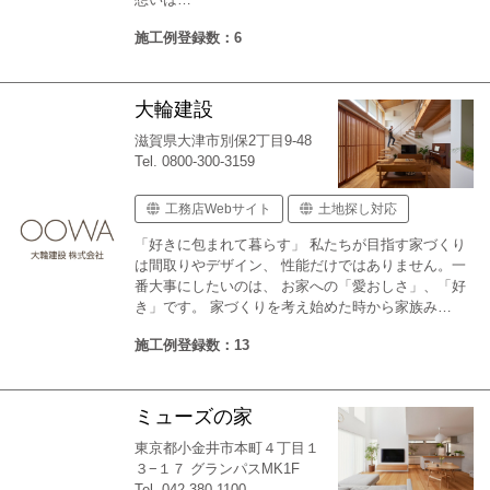
施工例登録数：6
大輪建設
滋賀県大津市別保2丁目9-48
Tel. 0800-300-3159
工務店Webサイト
土地探し対応
「好きに包まれて暮らす」 私たちが目指す家づくり
は間取りやデザイン、 性能だけではありません。一
番大事にしたいのは、 お家への「愛おしさ」、「好
き」です。 家づくりを考え始めた時から家族み…
施工例登録数：13
ミューズの家
東京都小金井市本町４丁目１
３−１７ グランパスMK1F
Tel. 042-380-1100