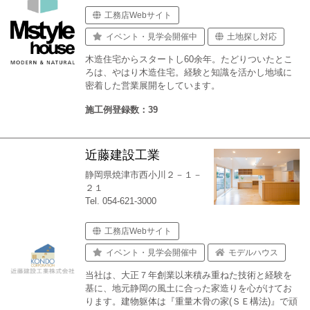
工務店Webサイト
イベント・見学会開催中
土地探し対応
木造住宅からスタートし60余年。たどりついたとこ
ろは、やはり木造住宅。経験と知識を活かし地域に
密着した営業展開をしています。
施工例登録数：39
近藤建設工業
静岡県焼津市西小川２－１－
２１
Tel. 054-621-3000
工務店Webサイト
イベント・見学会開催中
モデルハウス
当社は、大正７年創業以来積み重ねた技術と経験を
基に、地元静岡の風土に合った家造りを心がけてお
ります。建物躯体は『重量木骨の家(ＳＥ構法)』で頑