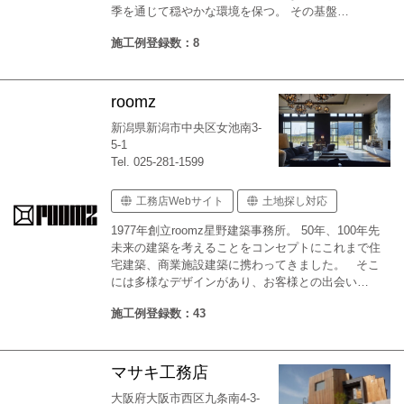
季を通じて穏やかな環境を保つ。 その基盤…
施工例登録数：8
roomz
新潟県新潟市中央区女池南3-
5-1
Tel. 025-281-1599
工務店Webサイト
土地探し対応
1977年創立roomz星野建築事務所。 50年、100年先
未来の建築を考えることをコンセプトにこれまで住
宅建築、商業施設建築に携わってきました。 そこ
には多様なデザインがあり、お客様との出会い…
施工例登録数：43
マサキ工務店
大阪府大阪市西区九条南4-3-