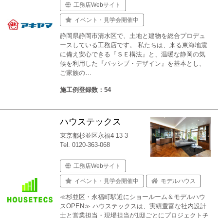
工務店Webサイト
イベント・見学会開催中
静岡県静岡市清水区で、土地と建物を総合プロデュ
ースしている工務店です。 私たちは、来る東海地震
に備え安心できる『ＳＥ構法』と、温暖な静岡の気
候を利用した『パッシブ・デザイン』を基本とし、
ご家族の…
施工例登録数：54
ハウステックス
東京都杉並区永福4-13-3
Tel. 0120-363-068
工務店Webサイト
イベント・見学会開催中
モデルハウス
≪杉並区・永福町駅近にショールーム＆モデルハウ
スOPEN≫ ハウステックスは、実績豊富な社内設計
士と営業担当・現場担当が1邸ごとにプロジェクトチ