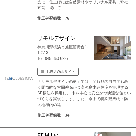
丈に、仕上げには自然素材やオリジナル家具（弊社
直営工場にて…
施工例登録数：76
リモルデザイン
神奈川県横浜市旭区笹野台1-
1-27 3F
Tel. 045-360-6227
工務店Webサイト
「リモルデザインの家」では、間取りの自由度も高
く開放的な空間確保かつ高強度木造住宅を実現する
SE構法を採用し、 木を中心に安全かつ快適な住まい
づくりを実現します。また、今まで特殊建築物：防
火地域内の建…
施工例登録数：34
FDM Inc.