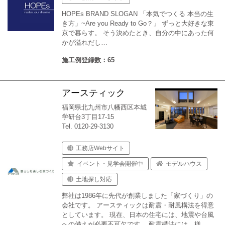
HOPEs BRAND SLOGAN 「本気でつくる 本当の生
き方」~Are you Ready to Go？」 ずっと大好きな東
京で暮らす。 そう決めたとき、自分の中にあった何
かが溢れだし…
施工例登録数：65
アースティック
福岡県北九州市八幡西区本城
学研台3丁目17-15
Tel. 0120-29-3130
工務店Webサイト
イベント・見学会開催中
モデルハウス
土地探し対応
弊社は1986年に先代が創業しました「家づくり」の
会社です。 アースティックは耐震・耐風構法を得意
としています。 現在、日本の住宅には、地震や台風
への備えが必要不可欠です。 耐震構法には、様…