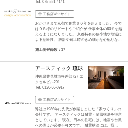
Tel. 075-581-4141
工務店Webサイト
おかげさまで京都で創業６０年を超えました。 今で
はＯＢ様のリピートやご紹介が 仕事全体の60％を越
えるようになりました。 京都特有の狭小地や地域に
よる意匠性、 設計や施工時のきめ細かな心配りな…
施工例登録数：17
アースティック 琉球
沖縄県豊見城市根差部727 エ
クセルビル201
Tel. 0120-56-8917
工務店Webサイト
弊社は1986年に先代が創業しました「家づくり」の
会社です。 アースティックは耐震・耐風構法を得意
としています。 現在、日本の住宅には、地震や台風
への備えが必要不可欠です。 耐震構法には、様…