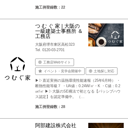
施工例登録数：22
つ む ぐ 家 | 大阪の
一級建築士事務所 ＆
工務店
大阪府堺市東区高松323
Tel. 0120-03-2701
工務店Webサイト
イベント・見学会開催中
土地探し対応
▶▷直近実例の温熱環境性能速報（25年6月時） ・
断熱性能等級７ ・UA値：0.24W/㎡・K ・C値：0.2
㎠/㎡ ▶▷大阪のSE構法で初となる【パッシブハウ
ス認定】を認定準備中。 （…
施工例登録数：28
阿部建設株式会社