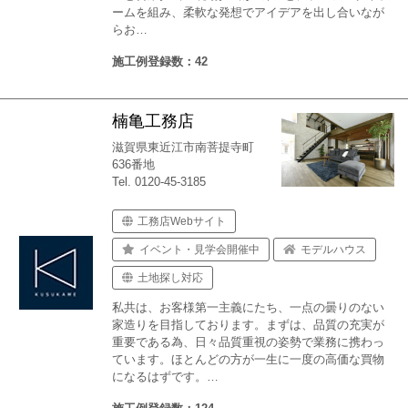
ームを組み、柔軟な発想でアイデアを出し合いなが
らお…
施工例登録数：42
楠亀工務店
滋賀県東近江市南菩提寺町
636番地
Tel. 0120-45-3185
工務店Webサイト
イベント・見学会開催中
モデルハウス
土地探し対応
私共は、お客様第一主義にたち、一点の曇りのない
家造りを目指しております。まずは、品質の充実が
重要である為、日々品質重視の姿勢で業務に携わっ
ています。ほとんどの方が一生に一度の高価な買物
になるはずです。…