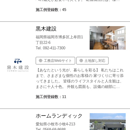
施工例登録数：45
黒木建設
福岡県福岡市博多区上牟田1
丁目22-6
Tel. 092-411-7300
工務店Webサイト
土地探し対応
【あなたという光が、暮らしを彩る】 私たちはこれ
まで、さまざまな個性のお客様の 家づくりに寄り添
ってきました。 皆様のライフスタイルと人生観は、
まさに十人十色。 外観も図面も、設備の細部に…
施工例登録数：11
ホームランディック
愛知県小牧市小牧4-213
Tel. 0568-68-8688