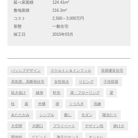
延べ床面積
124.41m²
敷地面積
216.2m²
コスト
2,500～3,000万円
形態
一般住宅
竣工日
2015年03月
パッシブデザイン
スケルトン＆インフィル
長期優良住宅
高気密、高断熱住宅
女性視点
リビング
子供部屋
吹き抜け
縁側
軒先
床・フローリング
梁
柱
庭
外構
塀
くつろぎ
洗練
あたたかみ
シンプル
癒し
モダン
陽当たり
大空間
大開口
プライベート
デザイン性
静けさ
開放的
ビビッド
施主のセンス
オシャレ