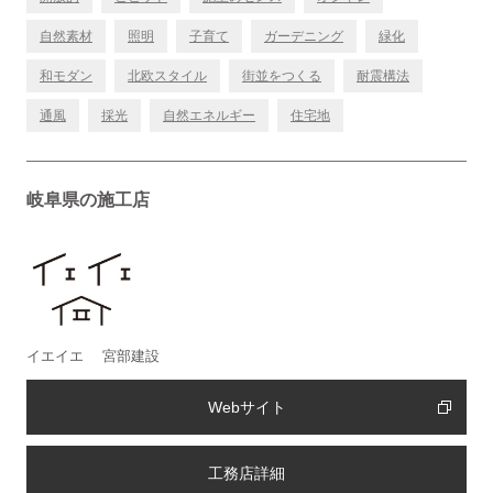
自然素材
照明
子育て
ガーデニング
緑化
和モダン
北欧スタイル
街並をつくる
耐震構法
通風
採光
自然エネルギー
住宅地
岐阜県の施工店
イエイエ 宮部建設
Webサイト
工務店詳細