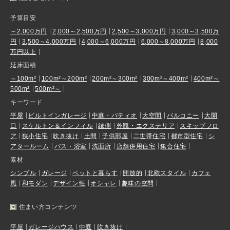
予算目安
～2,000万円
2,000～2,500万円
2,500～3,000万円
3,000～3,500万
円
3,500～4,000万円
4,000～6,000万円
6,000～8,000万円
8,000
万円以上
延床面積
～100m²
100m²～200m²
200m²～300m²
300m²～400m²
400m²～
500m²
500m²～
キーワード
平屋
ビルトインガレージ
中庭・パティオ
大空間
バルコニー
大開
口
スケルトン＆インフィル
縁側
外観・エクステリア
スキップフロ
ア
狭小住宅
吹き抜け
土間
子供部屋
二世帯住宅
都市型住宅
シ
アタールーム
バス・浴室
洗面所
店舗併用住宅
集合住宅
素材
シンプル
ガレージ
ペットと暮らす
開放的
北欧スタイル
カフェ
風
和モダン
デザイン性
オシャレ
趣味の空間
住まい方コンテンツ
平屋
ガレージハウス
中庭
吹き抜け