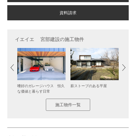
イエイエ 宮部建設の施工物件
嗜好のガレージハウス 恒久
薪ストーブのある平屋
通り土
取り込む
な価値と暮らす日常
施工物件一覧