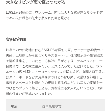
大きなリビング窓で庭とつながる
LDKは約24帖の広々ワンルーム。南には大きな窓が連なりウッドデ
ッキの先に緑色の芝生が敷かれた庭と繋がる。
実例の詳細
岐阜市内の住宅地に佇むSAKURAが満ちる家。オーナーは30代のご
夫婦。土地探しから家づくりをスタートし、住宅展示場や住宅雑誌
で情報収集をしていたところ弊社に目がとまりモデルハウスに。一
目惚れで「この家に住みたい」と気に入っていただけました。ワン
ルームの広々LDKにトーヨーキッチンのINOを設置。玄関入口手前に
はスノーボードなどの用具を片づける外部収納。洗濯物を部屋干し
出来るスペースと外部からの視線を遮る点など。お二人の要望を一
つひとつプランに落とし込み、お友達にも大人気というこだわり満
載の住まいが完成いたしました。
場所
岐阜県岐阜市