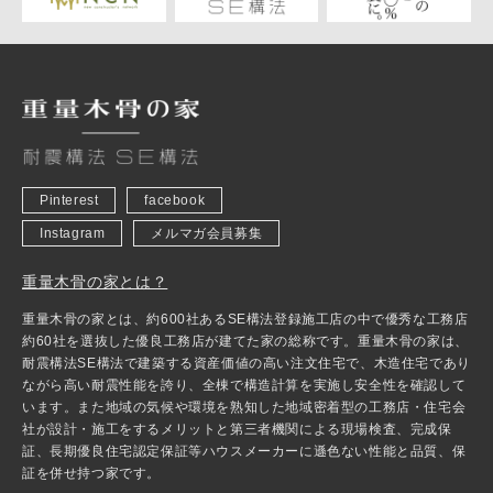
Pinterest
facebook
Instagram
メルマガ会員募集
重量木骨の家とは？
重量木骨の家とは、約600社あるSE構法登録施工店の中で優秀な工務店
約60社を選抜した優良工務店が建てた家の総称です。重量木骨の家は、
耐震構法SE構法で建築する資産価値の高い注文住宅で、木造住宅であり
ながら高い耐震性能を誇り、全棟で構造計算を実施し安全性を確認して
います。また地域の気候や環境を熟知した地域密着型の工務店・住宅会
社が設計・施工をするメリットと第三者機関による現場検査、完成保
証、長期優良住宅認定保証等ハウスメーカーに遜色ない性能と品質、保
証を併せ持つ家です。