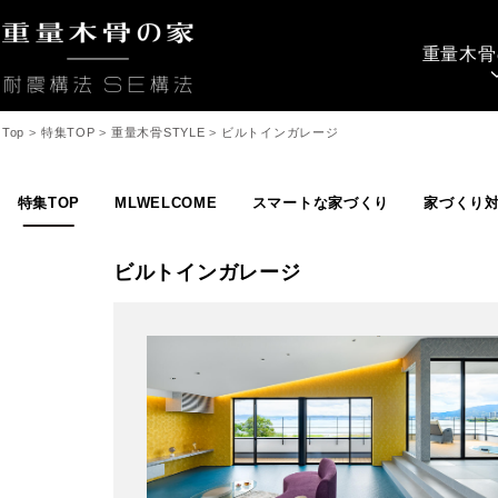
重量木骨
Top
>
特集TOP
>
重量木骨STYLE
>
ビルトインガレージ
特集TOP
MLWELCOME
スマートな家づくり
家づくり
ビルトインガレージ